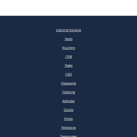
Ostatné
Licenčné konania
Feeds
Vouchers
CRM
Pages
CMS
Hlasovanie
Ticketing
Kalendar
Súťaže
Eshop
Testovanie
Tagmanager