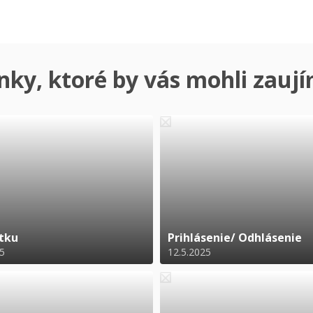
nky, ktoré by vás mohli zauj
stku
Prihlásenie/ Odhlásenie
25
12.5.2025