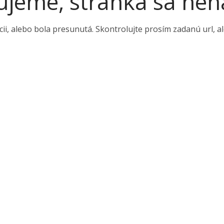
ujeme, stránka sa nen
zícii, alebo bola presunutá. Skontrolujte prosím zadanú url, 