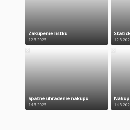
Zakúpenie lístku
Static
12.5.2025
12.5.20
Spätné uhradenie nákupu
Nákup
14.5.2025
14.5.20