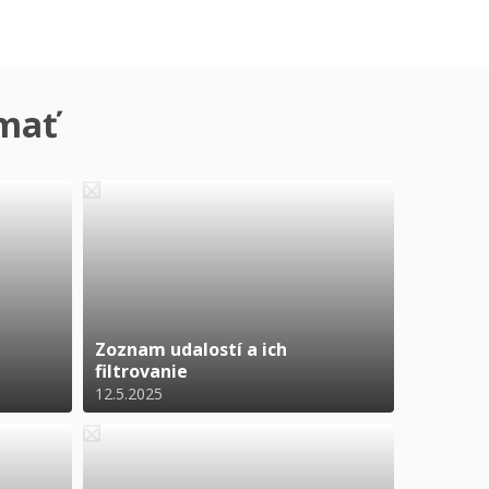
ímať
Zoznam udalostí a ich
filtrovanie
12.5.2025