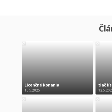
Člá
Licenčné konania
tlač lí
15.5.2025
12.5.20